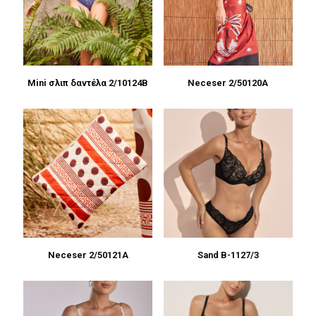
Mini σλιπ δαντέλα 2/10124B
Neceser 2/50120A
Neceser 2/50121A
Sand B-1127/3