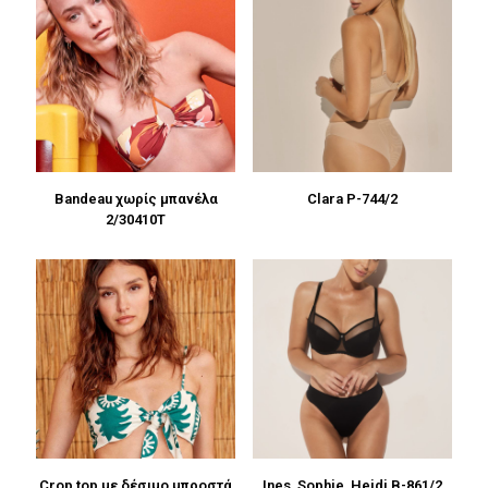
Bandeau χωρίς μπανέλα
Clara P-744/2
2/30410T
Crop top με δέσιμο μπροστά
Ines, Sophie, Heidi B-861/2