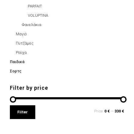
PARFAIT
VOLUPTINA
Φανελάκια
Μαγιό
Πυτζάμες
Ρούχα
Παιδικά
Σορτς
Filter by price
Min
Max
Price:
0 €
—
330 €
Filter
price
price