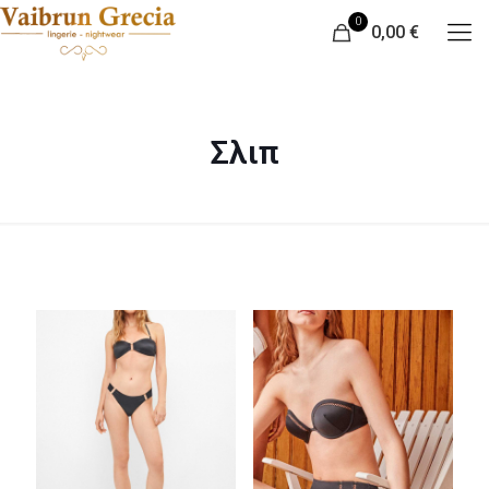
0
0,00 €
Σλιπ