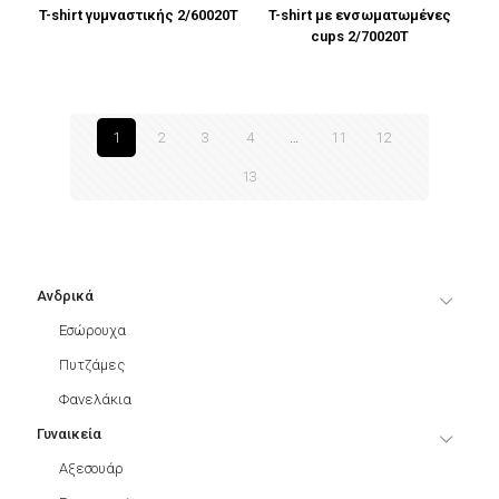
T-shirt γυμναστικής 2/60020T
T-shirt με ενσωματωμένες
cups 2/70020T
1
2
3
4
…
11
12
13
Ανδρικά
Εσώρουχα
Πυτζάμες
Φανελάκια
Γυναικεία
Αξεσουάρ