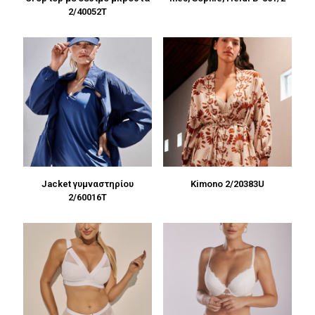
2/40052T
Jacket γυμναστηρίου
Kimono 2/20383U
2/60016T