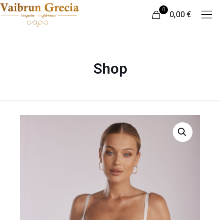
0
0,00 €
Shop