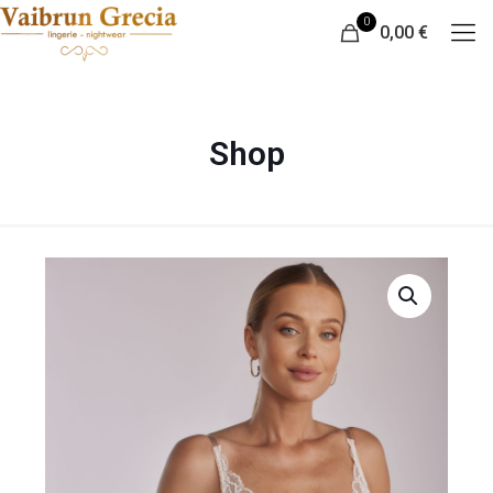
0
0,00 €
Shop