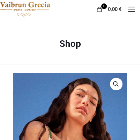
0
0,00 €
Shop