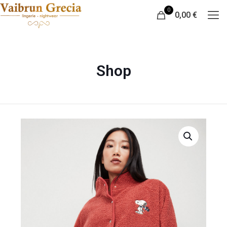
0
0,00 €
Shop