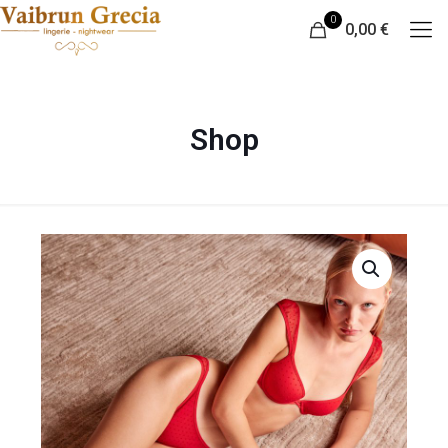
0
0,00 €
Shop