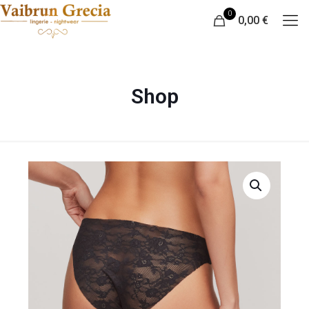
0
0,00 €
Shop