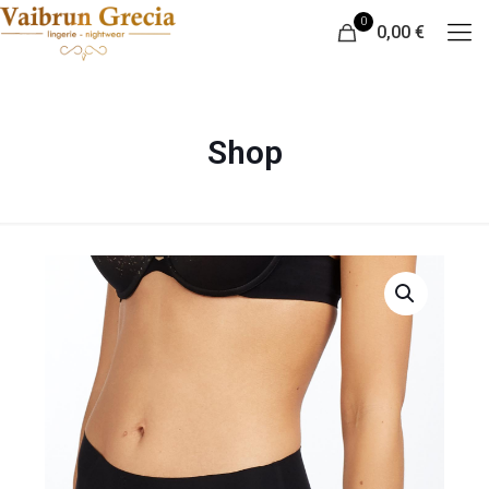
0
0,00 €
Shop