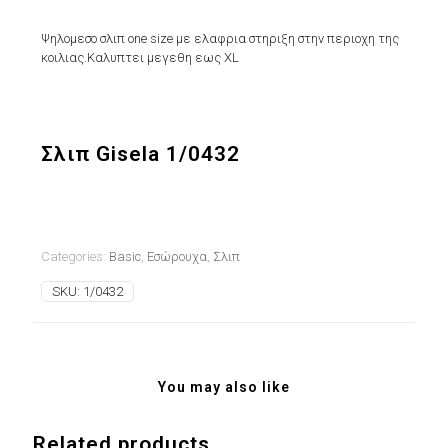
Ψηλομεσο σλιπ one size με ελαφρια στηριξη στην περιοχη της
κοιλιας.Καλυπτει μεγεθη εως XL
Σλιπ Gisela 1/0432
Categories:
Basic
,
Εσώρουχα
,
Σλιπ
SKU:
1/0432
You may also like
Related products