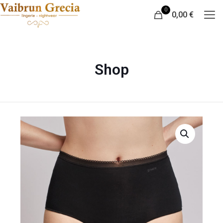
0
0,00 €
Shop