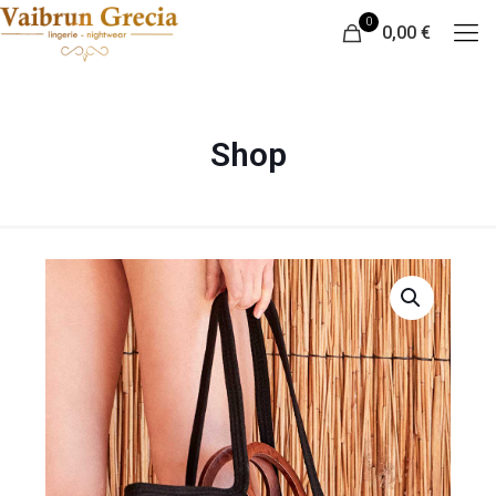
0
0,00 €
Shop