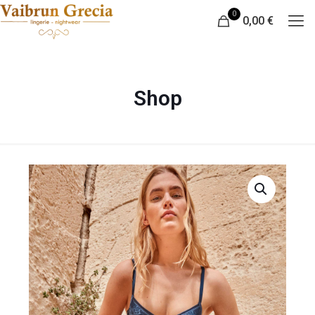
0
0,00 €
Shop