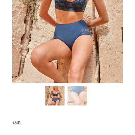
Σλιπ.