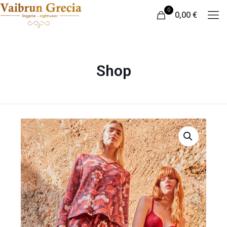
0
0,00 €
Shop