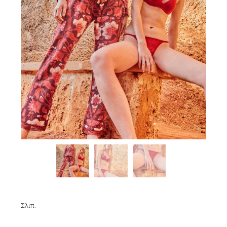
Σλιπ.