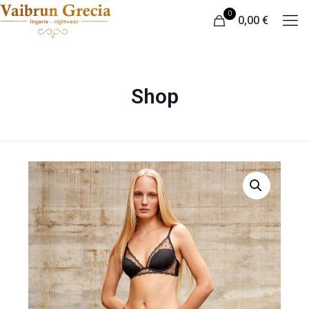
0
0,00 €
Shop