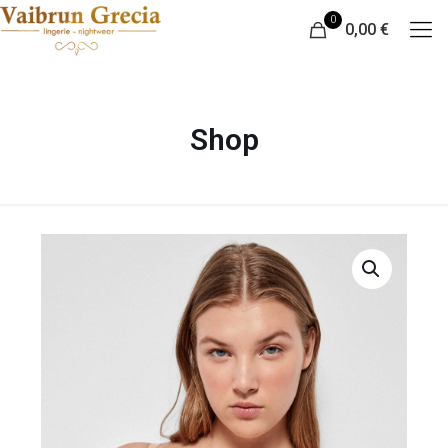
0
0,00 €
Shop