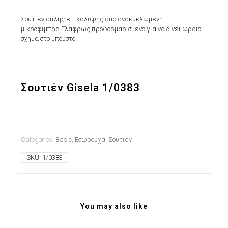
Σουτιεν απλης επικαλυψης από ανακυκλωμενη
μικροφιμπρα.Ελαφρως προφορμαρισμενο για να δινει ωραιο
σχημα στο μπουστο
Σουτιέν Gisela 1/0383
Categories:
Basic
,
Εσώρουχα
,
Σουτιέν
SKU:
1/0383
You may also like