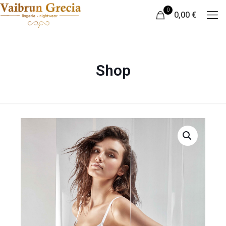
0
0,00 €
Shop