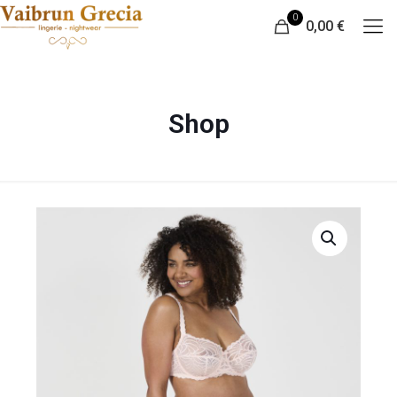
0
0,00 €
Shop