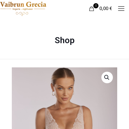
0
0,00 €
Shop