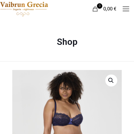
0
0,00 €
Shop