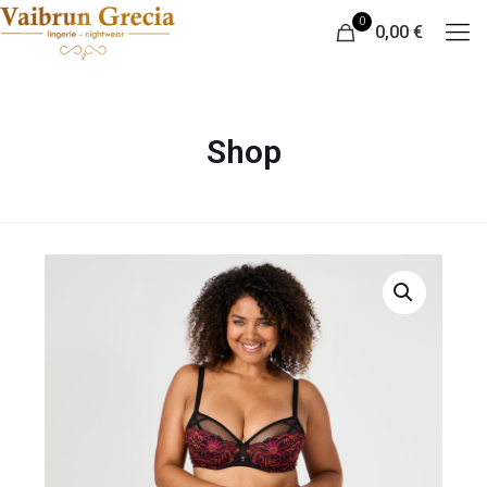
0
0,00 €
Shop