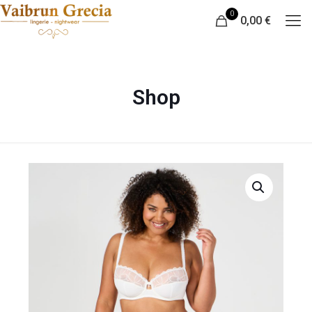
0
0,00 €
Shop