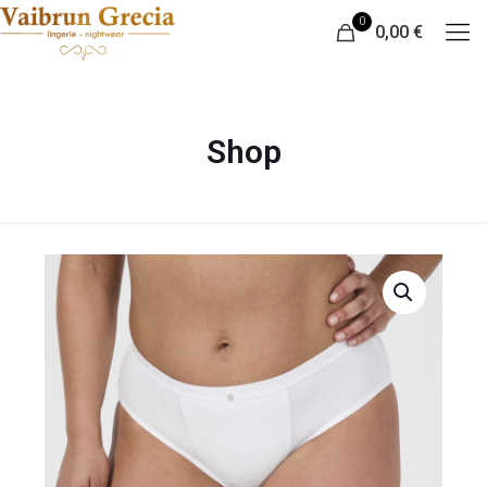
0
0,00 €
Shop