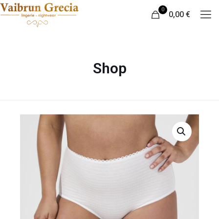
0
0,00 €
Shop