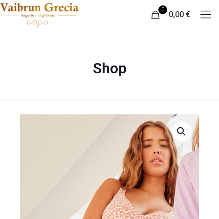
0
0,00 €
Shop