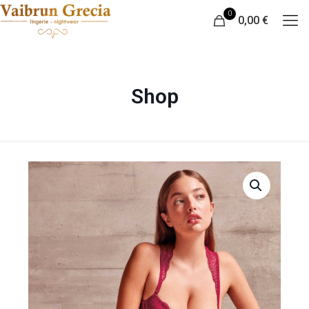
0
0,00 €
Shop