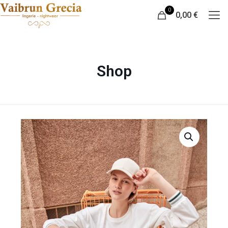
0
0,00 €
Shop